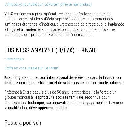
L’offre est consultable sur “Le Forem” (offre en néerlandais).
VLUX
est une entreprise spécialisée dans le développement et la
fabrication de solutions d’éclairage professionnel, notamment des
luminaires étanches, d’intérieur, d’urgence et d’éclairage public. Implantée
à Engis et à Landen, elle conçoit et produit des solutions innovantes
destinées à des projets en Belgique et à l’international.
BUSINESS ANALYST (H/F/X) – KNAUF
-
Offres d'emploi
L’offre est consultable sur “Le Forem”.
Knauf Engis
est un
acteur international
de référence dans la
fabrication
de matériaux de construction et de solutions de finition pour le bâtiment.
Présente à Engis depuis plus de 50 ans, l’entreprise allie la force d’un
groupe mondial à l
‘esprit d’une société familiale
, reconnue pour
son
expertise technique
, son
innovation
et son
engagement
en faveur de
la
qualité
et du
développement durable.
Poste à pourvoir