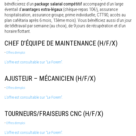
bénéficierez d’un
package salarial compétitif
accompagné d’un large
éventail d’
avantages extra-légaux
(chèque-repas 10€/j, assurance
hospitalisation, assurance groupe, prime individuelle, CTT90, accès au
plan cafétaria après 6 mois, 13ème mois). Vous bénéficiez aussi d’un jour
de télétravail par semaine (au choix), de 9 jours de récupération et d’un
horaire flottant.
CHEF D’ÉQUIPE DE MAINTENANCE (H/F/X)
-
Offres d'emploi
L’offre est consultable sur “Le Forem”.
AJUSTEUR – MÉCANICIEN (H/F/X)
-
Offres d'emploi
L’offre est consultable sur “Le Forem”.
TOURNEURS/FRAISEURS CNC (H/F/X)
-
Offres d'emploi
L’offre est consultable sur “Le Forem”.