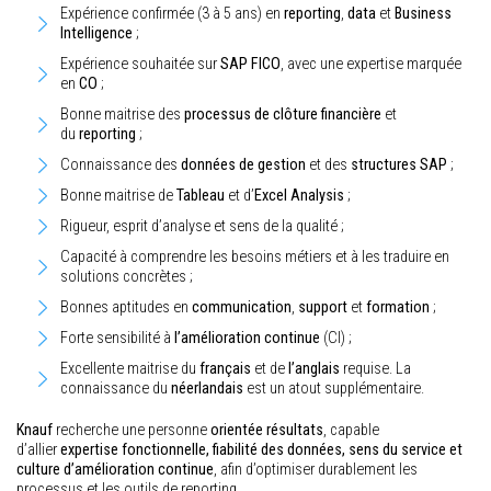
Expérience confirmée (3 à 5 ans) en
reporting
,
data
et
Business
Intelligence
;
Expérience souhaitée sur
SAP FICO
, avec une expertise marquée
en
CO
;
Bonne maitrise des
processus de clôture financière
et
du
reporting
;
Connaissance des
données de gestion
et des
structures SAP
;
Bonne maitrise de
Tableau
et d’
Excel Analysis
;
Rigueur, esprit d’analyse et sens de la qualité ;
Capacité à comprendre les besoins métiers et à les traduire en
solutions concrètes ;
Bonnes aptitudes en
communication
,
support
et
formation
;
Forte sensibilité à
l’amélioration continue
(CI) ;
Excellente maitrise du
français
et de
l’anglais
requise. La
connaissance du
néerlandais
est un atout supplémentaire.
Knauf
recherche une personne
orientée résultats
, capable
d’allier
expertise fonctionnelle, fiabilité des données, sens du service et
culture d’amélioration continue
, afin d’optimiser durablement les
processus et les outils de reporting.