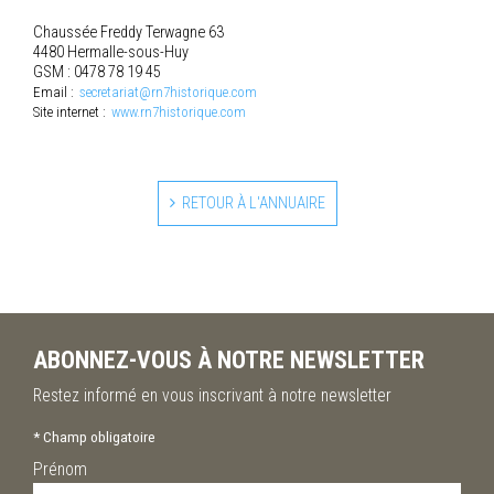
Chaussée Freddy Terwagne 63
4480 Hermalle-sous-Huy
GSM : 0478 78 19 45
Email :
secretariat@rn7historique.com
Site internet :
www.rn7historique.com
RETOUR À L'ANNUAIRE
ABONNEZ-VOUS À NOTRE NEWSLETTER
Restez informé en vous inscrivant à notre newsletter
*
Champ obligatoire
Prénom