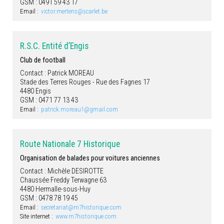
GSM : 0491 59 43 17
Email :
victor.mertens@scarlet.be
R.S.C. Entité d’Engis
Club de football
Contact : Patrick MOREAU
Stade des Terres Rouges - Rue des Fagnes 17
4480 Engis
GSM : 0471 77 13 43
Email :
patrick.moreau1@gmail.com
Route Nationale 7 Historique
Organisation de balades pour voitures anciennes
Contact : Michèle DESIROTTE
Chaussée Freddy Terwagne 63
4480 Hermalle-sous-Huy
GSM : 0478 78 19 45
Email :
secretariat@rn7historique.com
Site internet :
www.rn7historique.com