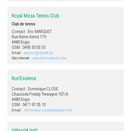
Royal Mosa Tennis Club
Club de tennis
Contact : Eric MARQUET
Rue Reine Astrid 179
4480 Engis
GSM : 0495 30 05 55
Email :
epsylon@skynet.be
Site internet :
www.tennis-epsylon.be
Run’Essence
Contact : Dominique CLOSE
Chaussée Freddy Terwagne 107/A
4480 Engis
GSM : 0471 97 05 10
Email :
dominique.close@belgacom.be
Vélocité Indji