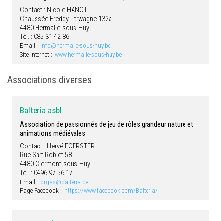
Contact : Nicole HANOT
Chaussée Freddy Terwagne 132a
4480 Hermalle-sous-Huy
Tél. : 085 31 42 86
Email :
info@hermalle-sous-huy.be
Site internet :
www.hermalle-sous-huy.be
Associations diverses
Balteria asbl
Association de passionnés de jeu de rôles grandeur nature et
animations médiévales
Contact : Hervé FOERSTER
Rue Sart Robiet 58
4480 Clermont-sous-Huy
Tél. : 0496 97 56 17
Email :
orgas@balteria.be
Page Facebook :
https://www.facebook.com/Balteria/