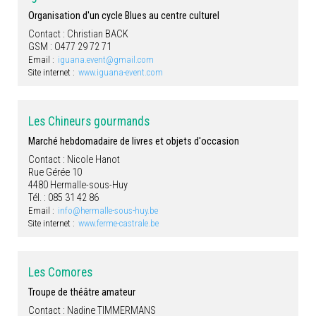
Organisation d'un cycle Blues au centre culturel
Contact : Christian BACK
GSM : O477 29 72 71
Email :
iguana.event@gmail.com
Site internet :
www.iguana-event.com
Les Chineurs gourmands
Marché hebdomadaire de livres et objets d'occasion
Contact : Nicole Hanot
Rue Gérée 10
4480 Hermalle-sous-Huy
Tél. : 085 31 42 86
Email :
info@hermalle-sous-huy.be
Site internet :
www.ferme-castrale.be
Les Comores
Troupe de théâtre amateur
Contact : Nadine TIMMERMANS