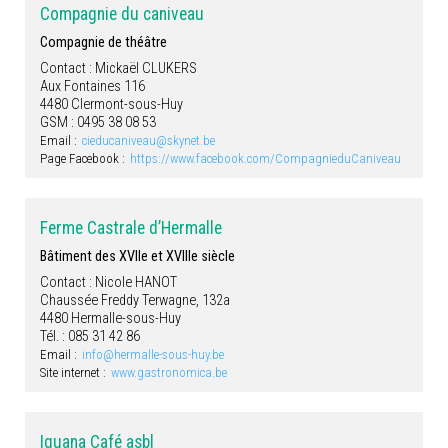
Compagnie du caniveau
Compagnie de théâtre
Contact : Mickaël CLUKERS
Aux Fontaines 116
4480 Clermont-sous-Huy
GSM : 0495 38 08 53
Email :
cieducaniveau@skynet.be
Page Facebook :
https://www.facebook.com/CompagnieduCaniveau
Ferme Castrale d’Hermalle
Bâtiment des XVIIe et XVIIIe siècle
Contact : Nicole HANOT
Chaussée Freddy Terwagne, 132a
4480 Hermalle-sous-Huy
Tél. : 085 31 42 86
Email :
info@hermalle-sous-huy.be
Site internet :
www.gastronomica.be
Iguana Café asbl