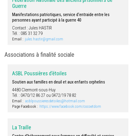
Fédération Nationale des anciens prisonniers de
Guerre
Manifestations patriotiques, service d'entraide entre les
personnes ayant participé à la guerre 40
Contact : Jules HASTIR
Tél. : 085 31 32 79
Email :
jules.hastir@gmail.com
Associations à finalité sociale
ASBL Poussières d’étoiles
Soutien aux familles en deuil et aux enfants orphelins
4480 Clermont-sous-Huy
Tél. : 0470/12 86 27 ou 0472/19 78 82
Email :
asblpoussieresdetoiles@hotmail.com
Page Facebook :
https://www.facebook.com/cocoetdom
La Traille