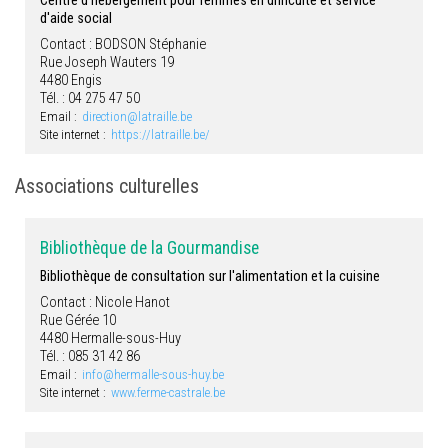
Centre d'hébergement pour femmes en difficulté et service
d'aide social
Contact : BODSON Stéphanie
Rue Joseph Wauters 19
4480 Engis
Tél. : 04 275 47 50
Email :
direction@latraille.be
Site internet :
https://latraille.be/
Associations culturelles
Bibliothèque de la Gourmandise
Bibliothèque de consultation sur l'alimentation et la cuisine
Contact : Nicole Hanot
Rue Gérée 10
4480 Hermalle-sous-Huy
Tél. : 085 31 42 86
Email :
info@hermalle-sous-huy.be
Site internet :
www.ferme-castrale.be