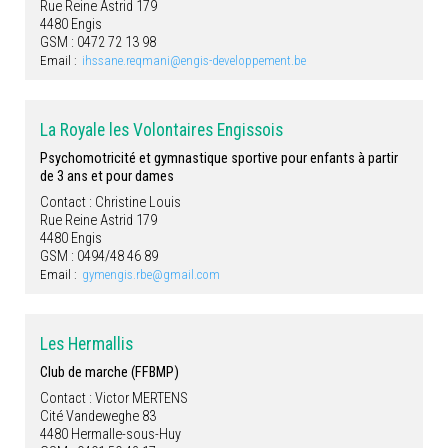
Rue Reine Astrid 179
4480 Engis
GSM : 0472 72 13 98
Email :
ihssane.reqmani@engis-developpement.be
La Royale les Volontaires Engissois
Psychomotricité et gymnastique sportive pour enfants à partir
de 3 ans et pour dames
Contact : Christine Louis
Rue Reine Astrid 179
4480 Engis
GSM : 0494/48 46 89
Email :
gymengis.rbe@gmail.com
Les Hermallis
Club de marche (FFBMP)
Contact : Victor MERTENS
Cité Vandeweghe 83
4480 Hermalle-sous-Huy