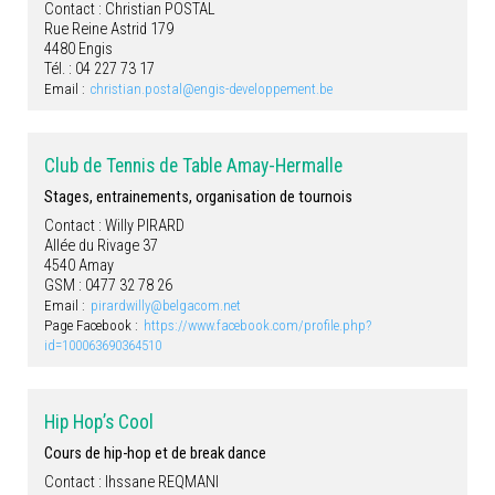
Contact : Christian POSTAL
Rue Reine Astrid 179
4480 Engis
Tél. : 04 227 73 17
Email :
christian.postal@engis-developpement.be
Club de Tennis de Table Amay-Hermalle
Stages, entrainements, organisation de tournois
Contact : Willy PIRARD
Allée du Rivage 37
4540 Amay
GSM : 0477 32 78 26
Email :
pirardwilly@belgacom.net
Page Facebook :
https://www.facebook.com/profile.php?
id=100063690364510
Hip Hop’s Cool
Cours de hip-hop et de break dance
Contact : Ihssane REQMANI