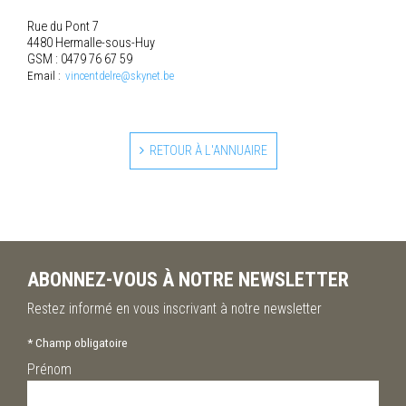
Rue du Pont 7
4480 Hermalle-sous-Huy
GSM : 0479 76 67 59
Email :
vincentdelre@skynet.be
RETOUR À L'ANNUAIRE
ABONNEZ-VOUS À NOTRE NEWSLETTER
Restez informé en vous inscrivant à notre newsletter
*
Champ obligatoire
Prénom