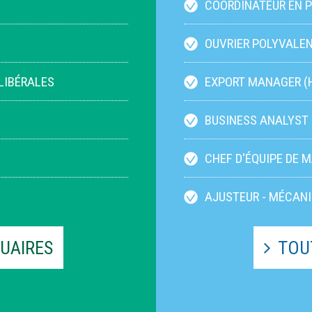
COORDINATEUR EN P
COMMUNE D’ENGIS ET 
OUVRIER POLYVALEN
LIBÉRALES
(H/F/X) – COMMUNE D’E
EXPORT MANAGER (H
BUSINESS ANALYST 
CHEF D'ÉQUIPE DE 
AJUSTEUR - MÉCANI
UAIRES
TOU