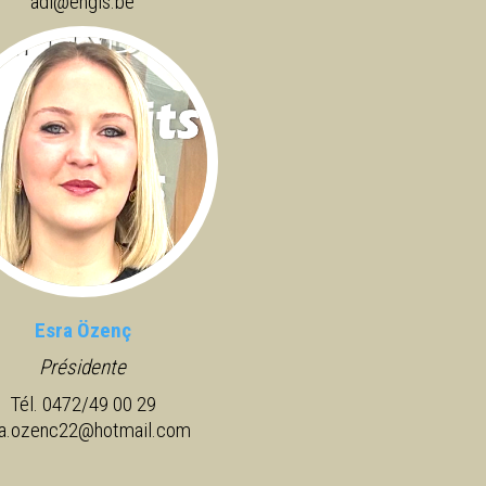
adl@engis.be
Esra Özenç
Présidente
Tél. 0472/49 00 29
ra.ozenc22@hotmail.com