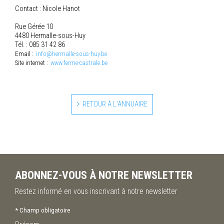
Contact : Nicole Hanot
Rue Gérée 10
4480 Hermalle-sous-Huy
Tél. : 085 31 42 86
Email :
info@hermalle-sous-huy.be
Site internet :
www.ferme-castrale.be
RETOUR À L'ANNUAIRE
ABONNEZ-VOUS À NOTRE NEWSLETTER
Restez informé en vous inscrivant à notre newsletter
*
Champ obligatoire