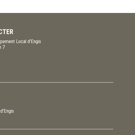
CTER
pement Local d'Engis
n 7
 d’Engis