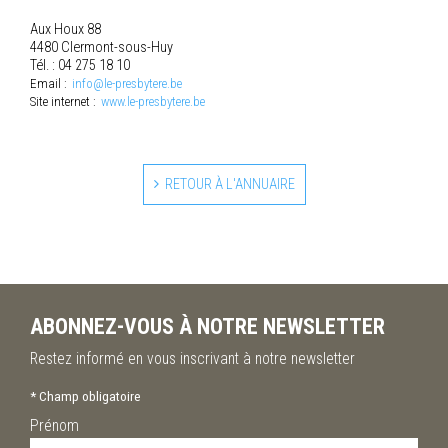
Aux Houx 88
4480 Clermont-sous-Huy
Tél. : 04 275 18 10
Email :
info@le-presbytere.be
Site internet :
www.le-presbytere.be
RETOUR À L'ANNUAIRE
ABONNEZ-VOUS À NOTRE NEWSLETTER
Restez informé en vous inscrivant à notre newsletter
*
Champ obligatoire
Prénom