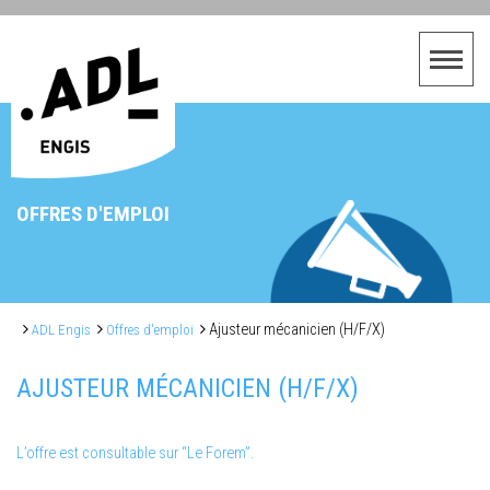
OFFRES D'EMPLOI
Ajusteur mécanicien (H/F/X)
ADL Engis
Offres d'emploi
AJUSTEUR MÉCANICIEN (H/F/X)
L’offre est consultable sur “Le Forem”.