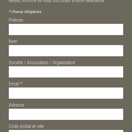
Restez informé en vous inscrivant à notre newsletter
*
Champ obligatoire
Prénom
Nom
Société / Association / Organisation
Email
*
Adresse
Code postal et ville