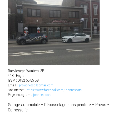
Rue Joseph Wauters, 3B
4480 Engis
GSM : 0492 63 85 39
Email :
proworkdsp@gmail.com
Site internet :
https://www.facebook.com/joannescars
Page Instagram :
joannes_cars_
Garage automobile – Débosselage sans peinture – Pneus –
Carrosserie