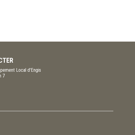
CTER
pement Local d'Engis
n 7