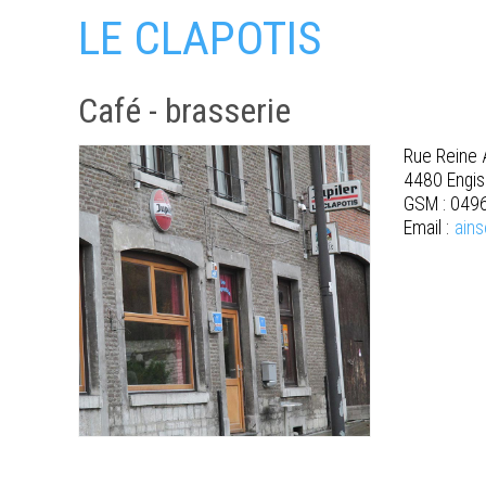
LE CLAPOTIS
Café - brasserie
Rue Reine A
4480 Engis
GSM : 049
Email :
ain