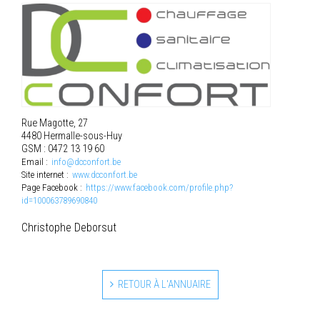
Rue Magotte, 27
4480 Hermalle-sous-Huy
GSM : 0472 13 19 60
Email :
info@dcconfort.be
Site internet :
www.dcconfort.be
Page Facebook :
https://www.facebook.com/profile.php?
id=100063789690840
Christophe Deborsut
RETOUR À L'ANNUAIRE