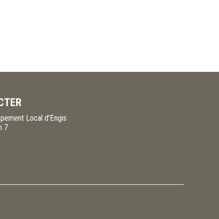
CTER
pement Local d'Engis
n 7