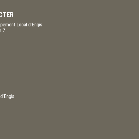
CTER
pement Local d'Engis
n 7
 d’Engis