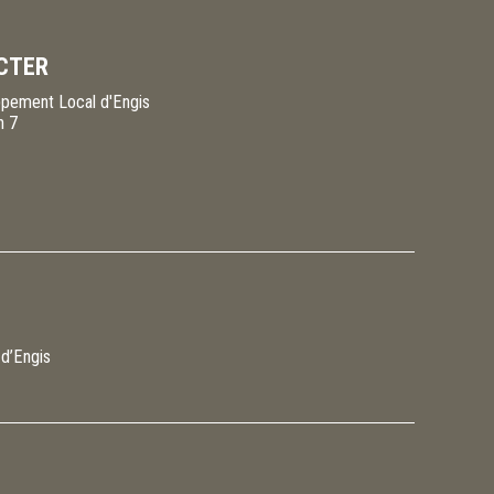
CTER
pement Local d'Engis
n 7
 d’Engis