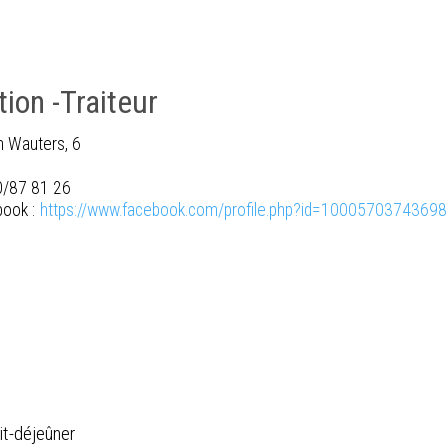
tion -Traiteur
 Wauters, 6
0/87 81 26
ook :
https://www.facebook.com/profile.php?id=1000570374369
it-déjeûner