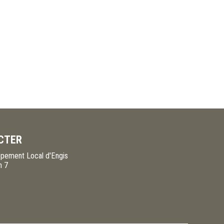
CTER
pement Local d'Engis
n 7