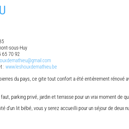
U
35
mont-sous-Huy
5 65 70 92
houxdemathieu@gmail.com
t :
www.leshouxdemathieu.be
ierres du pays, ce gite tout confort a été entièrement rénové 
l faut, parking privé, jardin et terrasse pour un vrai moment de q
té d’un lit bébé, vous y serez accueilli pour un séjour de deux 