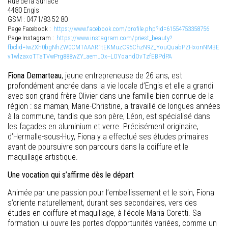
Rue de la Surface
4480 Engis
GSM : 0471/83 52 80
Page Facebook :
https://www.facebook.com/profile.php?id=61554753358756
Page Instagram :
https://www.instagram.com/priest_beauty?
fbclid=IwZXh0bgNhZW0CMTAAAR1tEKMuzC95ChzN9Z_YouQuabPZHxonNMBE
v1wlzaxoTTaTVwPrg888wZY_aem_Ox--LOYoandOvTzfEBPdPA
Fiona Demarteau
, jeune entrepreneuse de 26 ans, est
profondément ancrée dans la vie locale d’Engis et elle a grandi
avec son grand frère Olivier dans une famille bien connue de la
région : sa maman, Marie-Christine, a travaillé de longues années
à la commune, tandis que son père, Léon, est spécialisé dans
les façades en aluminium et verre. Précisément originaire,
d’Hermalle-sous-Huy, Fiona y a effectué ses études primaires
avant de poursuivre son parcours dans la coiffure et le
maquillage artistique.
Une vocation qui s’affirme dès le départ
Animée par une passion pour l’embellissement et le soin, Fiona
s’oriente naturellement, durant ses secondaires, vers des
études en coiffure et maquillage, à l’école Maria Goretti. Sa
formation lui ouvre les portes d’opportunités variées, comme un