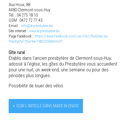
Aux Houx, 88
4480 Clermont-sous-Huy
Tél. : 04 275 18 10
GSM : 0472 72 77 43
Email :
info@le-presbytere.be
Site internet :
www.le-presbytere.be
Page Facebook :
https://www.facebook.com/Les-G%C3%AEtes-du-
Presbyt%C3%A9re-748025068541637
Gîte rural
Établis dans l’ancien presbytère de Clermont-sous-Huy,
adossé à l’église, les gîtes du Presbytère vous accueillent
pour une nuit, un week-end, une semaine ou pour des
périodes plus longues.
Possibilité de louer des vélos
VOIR L’ARTICLE DANS MADE IN ENGIS