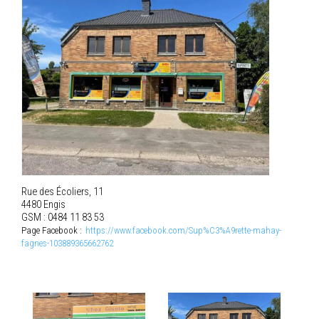
Rue des Écoliers, 11
4480 Engis
GSM : 0484 11 83 53
Page Facebook :
https://www.facebook.com/Sup%C3%A9rette-mahay-
fagnes-103889365662762