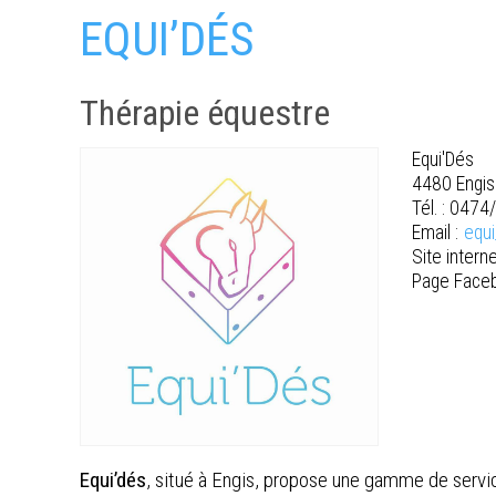
EQUI’DÉS
Thérapie équestre
Equi'Dés
4480 Engis
Tél. : 0474
Email :
equ
Site interne
Page Faceb
Equi’dés
, situé à Engis, propose une gamme de servi