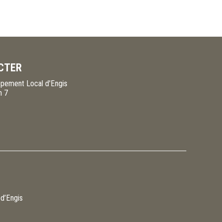
CTER
pement Local d'Engis
n 7
 d’Engis