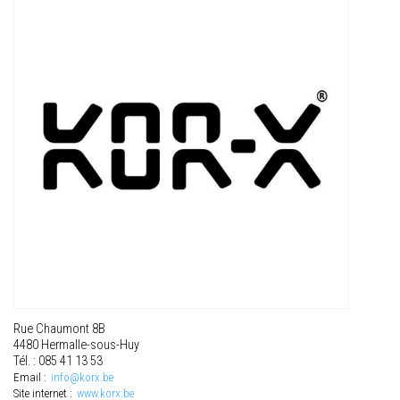
Rue Chaumont 8B
4480 Hermalle-sous-Huy
Tél. : 085 41 13 53
Email :
info@korx.be
Site internet :
www.korx.be