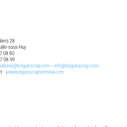
liers 28
alle-sous-Huy
27 08 80
27 08 99
wallonie@belgianscrap.com
-
info@belgianscrap.com
t :
www.belgianscrapterminal.com