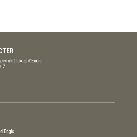
CTER
pement Local d'Engis
n 7
 d’Engis