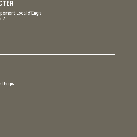
CTER
pement Local d'Engis
n 7
 d’Engis