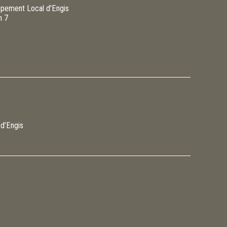
pement Local d'Engis
n 7
 d’Engis