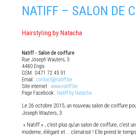
NATIFF – SALON DE 
Hairstyling by Natacha
Natiff - Salon de coiffure
Rue Joseph Wauters, 3
4480 Engis
GSM : 0471 72 45 91
Email :
contact@natiff.be
Site internet :
www.natiff.be
Page Facebook :
Natiff by Natacha
Le 26 octobre 2015, un nouveau salon de coiffure pou
Joseph Wauters, 3.
» Natiff « , c’est plus qu’un salon de coiffure, c’es
moderne, élégant et … climatisé ! Elle prend le temp