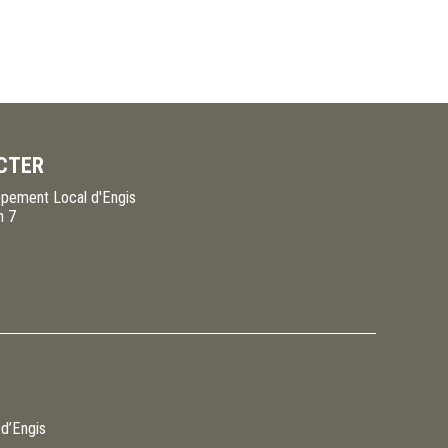
CTER
pement Local d'Engis
n 7
 d’Engis