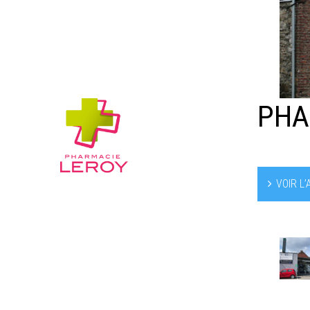
PHA
VOIR L