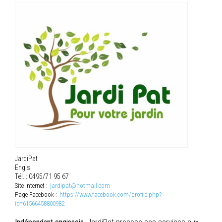
JardiPat
Engis
Tél. : 0495/71 95 67
Site internet :
jardipat@hotmail.com
Page Facebook :
https://www.facebook.com/profile.php?
id=61566458800982