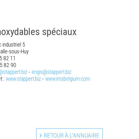
inoxydables spéciaux
 industriel 5
alle-sous-Huy
75 82 11
75 82 90
@stappert.biz
-
engis@stappert.biz
t :
www.stappert.biz
-
www.imsbelgium.com
RETOUR À L'ANNUAIRE