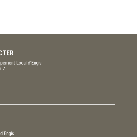
CTER
pement Local d'Engis
n 7
 d’Engis