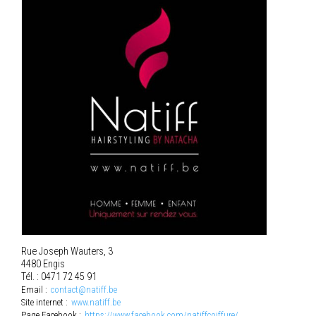
Rue Joseph Wauters, 3
4480 Engis
Tél. : 0471 72 45 91
Email :
contact@natiff.be
Site internet :
www.natiff.be
Page Facebook :
https://www.facebook.com/natiffcoiffure/