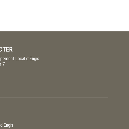
CTER
pement Local d'Engis
n 7
 d’Engis