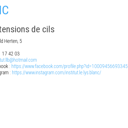
NC
tensions de cils
ld Herten, 5
1 17 42 03
itut.llb@hotmail.com
ook :
https://www.facebook.com/profile.php?id=1000945669334
gram :
https://www.instagram.com/institut.le.lys.blanc/