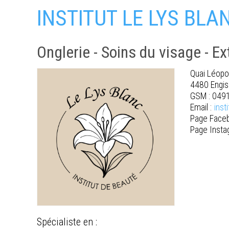
INSTITUT LE LYS BLA
Onglerie - Soins du visage - Ex
Quai Léopo
4480 Engis
GSM : 049
Email :
inst
Page Faceb
Page Insta
Spécialiste en :