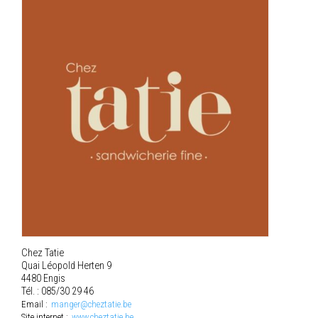
Chez Tatie
Quai Léopold Herten 9
4480 Engis
Tél. : 085/30 29 46
Email :
manger@cheztatie.be
Site internet :
www.cheztatie.be