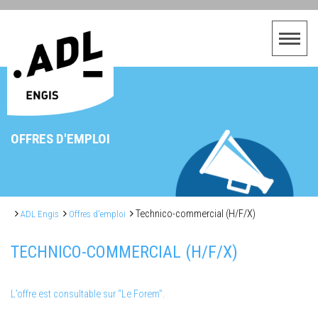
OFFRES D'EMPLOI
Technico-commercial (H/F/X)
ADL Engis
Offres d'emploi
TECHNICO-COMMERCIAL (H/F/X)
L’offre est consultable sur “Le Forem”.