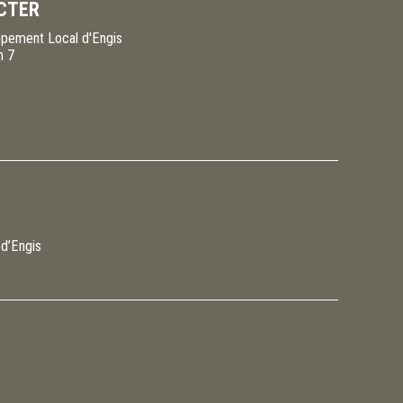
CTER
pement Local d'Engis
n 7
 d’Engis