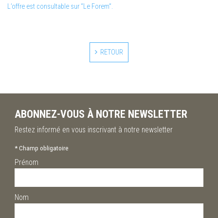
L’offre est consultable sur “Le Forem”.
RETOUR
ABONNEZ-VOUS À NOTRE NEWSLETTER
Restez informé en vous inscrivant à notre newsletter
*
Champ obligatoire
Prénom
Nom