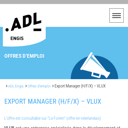
OFFRES D'EMPLOI
Export Manager (H/F/X) – VLUX
ADL Engis
Offres d'emploi
EXPORT MANAGER (H/F/X) – VLUX
L’offre est consultable sur “Le Forem” (offre en néerlandais).