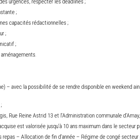
t des urgences, respecter les deadlines ;
nstante ;
es capacités rédactionnelles ;
r ;
catif ;
es aménagements.
e) – avec la possibilité de se rendre disponible en weekend ains
 ;
ngis, Rue Reine Astrid 13 et l’Administration communale d’Ama
quise est valorisée jusqu’à 10 ans maximum dans le secteur pri
es repas – Allocation de fin d’année – Régime de congé secteur pub