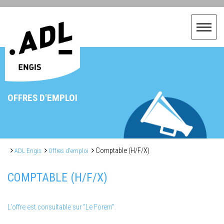
OFFRES D'EMPLOI
Comptable (H/F/X)
ADL Engis
Offres d'emploi
COMPTABLE (H/F/X)
L’offre est consultable sur “Le Forem”.