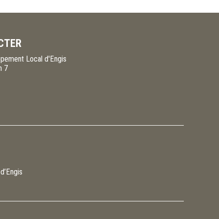
CTER
pement Local d'Engis
n 7
 d’Engis