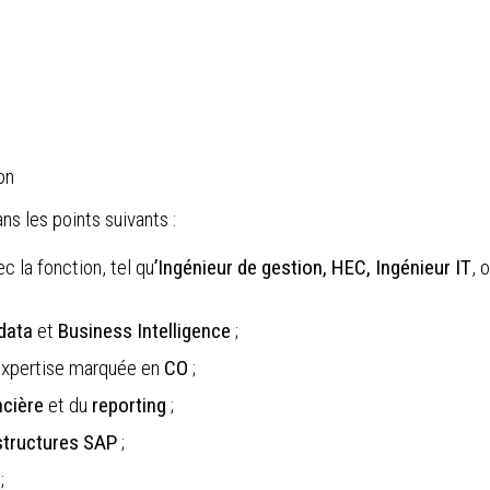
on
ns les points suivants :
c la fonction, tel qu
’Ingénieur de gestion, HEC, Ingénieur IT
, 
data
et
Business Intelligence
;
expertise marquée en
CO
;
ncière
et du
reporting
;
structures SAP
;
;