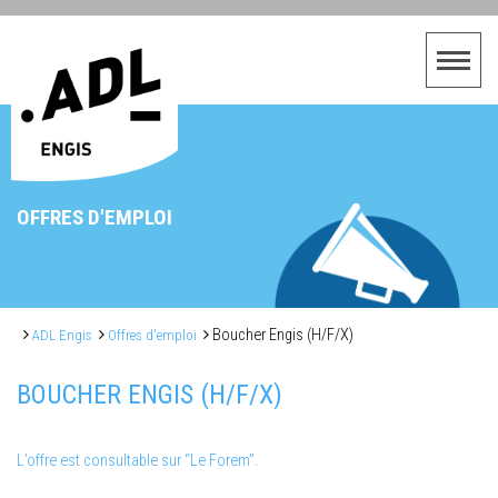
OFFRES D'EMPLOI
Boucher Engis (H/F/X)
ADL Engis
Offres d'emploi
BOUCHER ENGIS (H/F/X)
L’offre est consultable sur “Le Forem”.