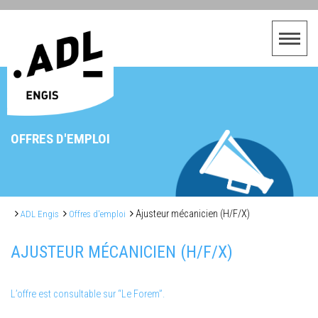
OFFRES D'EMPLOI
Ajusteur mécanicien (H/F/X)
ADL Engis
Offres d'emploi
AJUSTEUR MÉCANICIEN (H/F/X)
L’offre est consultable sur “Le Forem”.