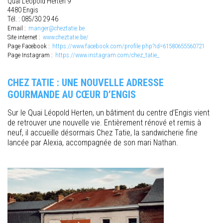
Quai Léopold Herten 9
4480 Engis
Tél. : 085/30 29 46
Email :
manger@cheztatie.be
Site internet :
www.cheztatie.be/
Page Facebook :
https://www.facebook.com/profile.php?id=61580655560721
Page Instagram :
https://www.instagram.com/chez_tatie_
CHEZ TATIE : UNE NOUVELLE ADRESSE
GOURMANDE AU CŒUR D’ENGIS
Sur le Quai Léopold Herten, un bâtiment du centre d’Engis vient
de retrouver une nouvelle vie. Entièrement rénové et remis à
neuf, il accueille désormais Chez Tatie, la sandwicherie fine
lancée par Alexia, accompagnée de son mari Nathan.